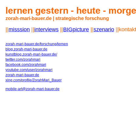
lernen gestern - heute - morg
zorah-mari-bauer.de | strategische forschung
||
misssion
||
interviews
||
BIGpicture
||
szenario
||kontak
zorah-mari-bauer.de/forschung/lernen
blog.zorah-mari-bauer.de
kunstblog.zorah-mari-bauer.de/
twitter.com/zorahmari
facebook.com/zorahmari
youtube.com/user/zorahmari
zorah-mari-bauer.de
xing.com/profile/ZorahMari_Bauer
mobile-art@zorah-mari-bauer.de